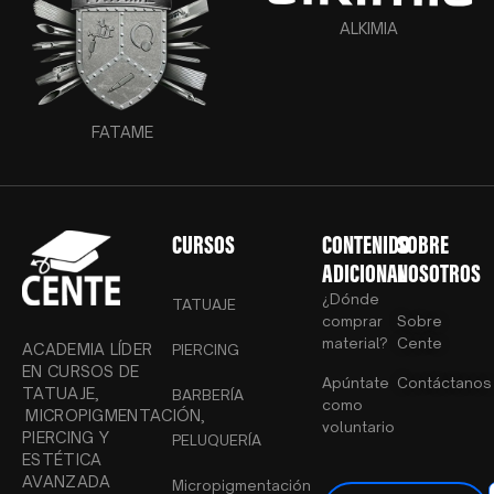
ALKIMIA
FATAME
CURSOS
CONTENIDO
SOBRE
ADICIONAL
NOSOTROS
¿Dónde
TATUAJE
comprar
Sobre
material?
Cente
ACADEMIA LÍDER
PIERCING
EN CURSOS DE
Apúntate
Contáctanos
TATUAJE,
BARBERÍA
como
MICROPIGMENTACIÓN,
voluntario
PIERCING Y
PELUQUERÍA
ESTÉTICA
AVANZADA
Micropigmentación