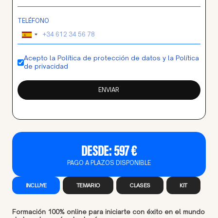
TELÉFONO
Spain
+34
Acepto la
Política de protección de datos
y la
Política
de privacidad
ENVIAR
DESDE:
597 €
PAGO A PLAZOS DISPONIBLE
INCLUYE
TEMARIO
CLASES
KIT
Formación 100% online para iniciarte con éxito en el mundo